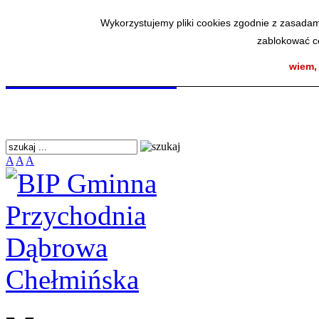
BIP Gminna Przycho
Wykorzystujemy pliki cookies zgodnie z zasadam
zablokować co
Chełmińska
wiem,
A
A
A