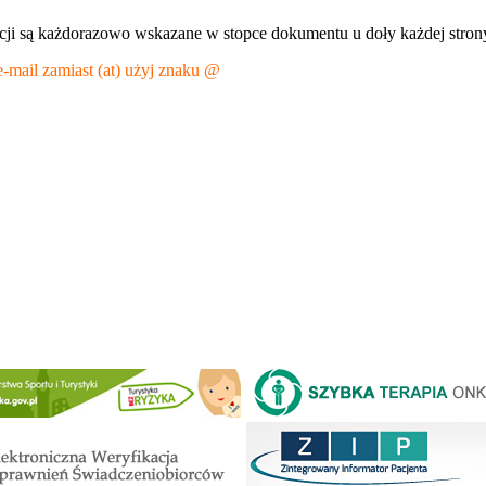
cji są każdorazowo wskazane w stopce dokumentu u doły każdej str
ail zamiast (at) użyj znaku @