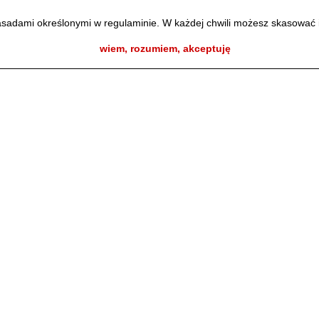
owa Chełmińska
zasadami określonymi w regulaminie. W każdej chwili możesz skasować 
wiem, rozumiem, akceptuję