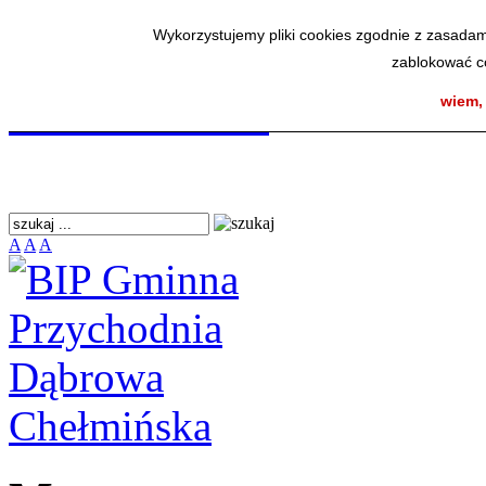
BIP Gminna Przycho
Wykorzystujemy pliki cookies zgodnie z zasadam
zablokować co
Chełmińska
wiem,
A
A
A