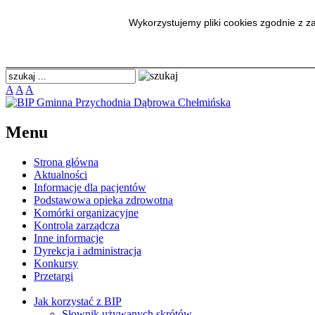
BIP Gminna Przychodnia Dąbr
Wykorzystujemy pliki cookies zgodnie z 
A
A
A
Menu
Strona główna
Aktualności
Informacje dla pacjentów
Podstawowa opieka zdrowotna
Komórki organizacyjne
Kontrola zarządcza
Inne informacje
Dyrekcja i administracja
Konkursy
Przetargi
Jak korzystać z BIP
Słownik używanych skrótów