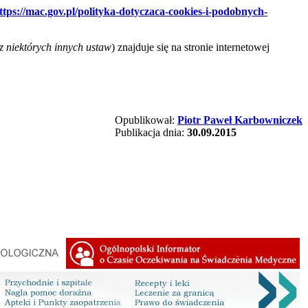
ttps://mac.gov.pl/polityka-dotyczaca-cookies-i-podobnych-
z niektórych innych ustaw
) znajduje się na stronie internetowej
Opublikował:
Piotr Paweł Karbowniczek
Publikacja dnia:
30.09.2015