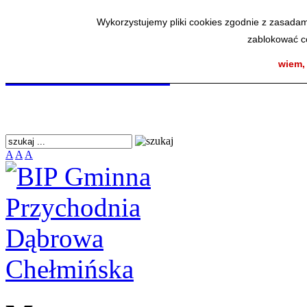
BIP Gminna Przycho
Wykorzystujemy pliki cookies zgodnie z zasadam
zablokować co
Chełmińska
wiem,
A
A
A